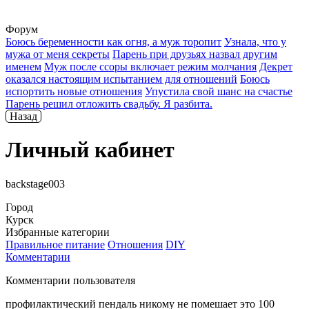
Форум
Боюсь беременности как огня, а муж торопит
Узнала, что у
мужа от меня секреты
Парень при друзьях назвал другим
именем
Муж после ссоры включает режим молчания
Декрет
оказался настоящим испытанием для отношений
Боюсь
испортить новые отношения
Упустила свой шанс на счастье
Парень решил отложить свадьбу. Я разбита.
Назад
Личный кабинет
backstage003
Город
Курск
Избранные категории
Правильное питание
Отношения
DIY
Комментарии
Комментарии пользователя
профилактический пендаль никому не помешает это 100