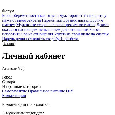
Форум
Боюсь беременности как огня, а муж торопит
Узнала, что у
мужа от меня секреты
Парень при друзьях назвал другим
именем
Муж после ссоры включает режим молчания
Декрет
оказался настоящим испытанием для отношений
Боюсь
испортить новые отношения
Упустила свой шанс на счастье
Парень решил отложить свадьбу. Я разбита.
Назад
Личный кабинет
Анатолий Д.
Город
Самара
Избранные категории
Саморазвитие
Правильное питание
DIY
Комментарии
Комментарии пользователя
А мужчинам подойдёт?