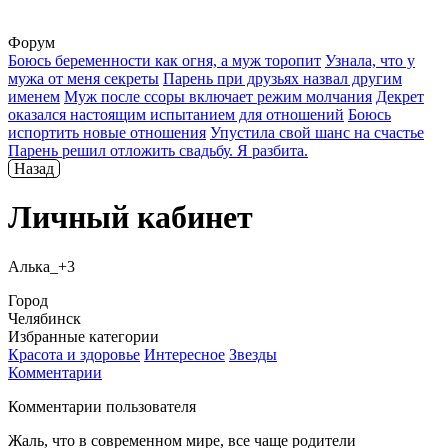
Форум
Боюсь беременности как огня, а муж торопит
Узнала, что у
мужа от меня секреты
Парень при друзьях назвал другим
именем
Муж после ссоры включает режим молчания
Декрет
оказался настоящим испытанием для отношений
Боюсь
испортить новые отношения
Упустила свой шанс на счастье
Парень решил отложить свадьбу. Я разбита.
Назад
Личный кабинет
Алька_+3
Город
Челябинск
Избранные категории
Красота и здоровье
Интересное
Звезды
Комментарии
Комментарии пользователя
Жаль, что в современном мире, все чаще родители